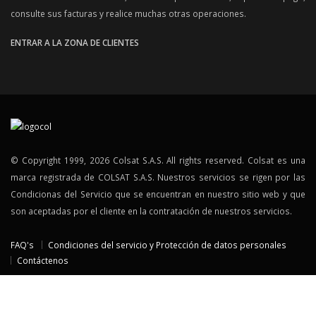
consulte sus facturas y realice muchas otras operaciones.
ENTRAR A LA ZONA DE CLIENTES
© Copyright 1999, 2026 Colsat S.A.S. All rights reserved. Colsat es una
marca registrada de COLSAT S.A.S. Nuestros servicios se rigen por las
Condicionas del Servicio que se encuentran en nuestro sitio web y que
son aceptadas por el cliente en la contratación de nuestros servicios.
FAQ's
Condiciones del servicio y Protección de datos personales
Contáctenos